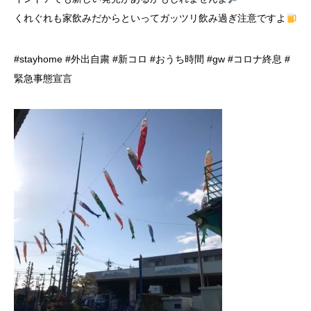
くれぐれも家飲みだからといってガッツリ飲み過ぎ注意ですよ
#stayhome #外出自粛 #新コロ #おうち時間 #gw #コロナ終息 #
緊急事態宣言