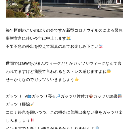
毎年恒例のこいのぼりの会ですが新型コロナウイルスによる緊急
事態宣言に伴い今年は中止します
不要不急の外出を控えて写真のみでお楽しみ下さい
世間ではGWをがまんウィークだとかガッツリウィークなんて言
われてますけど我慢て言われるとストレス感じますよね
せっかくなのでガッツリいきましょう
ガッツリTV
ガッツリ寝る
ガッツリ片付け
ガッツリ読書
ガッツリ掃除
コロナ終息を願いつつ、この機会に普段出来ない事をガッツリ楽
しみましょう
インドアでも新しい発見があるかもしれませんよ