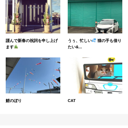
謹んで新春の祝詞を申し上げ
うぅ、忙しい
猫の手も借り
ます
たい&...
鯉のぼり
CAT