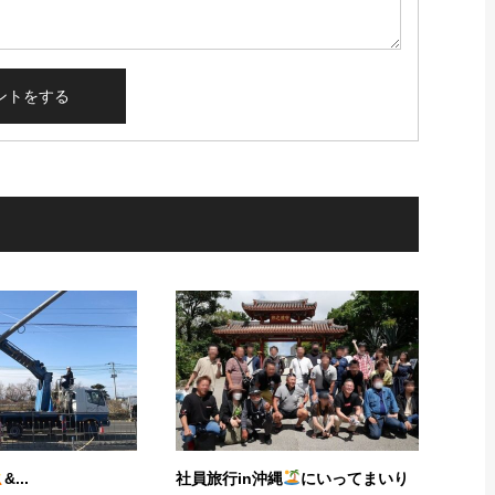
‍&...
社員旅行in沖縄
にいってまいり