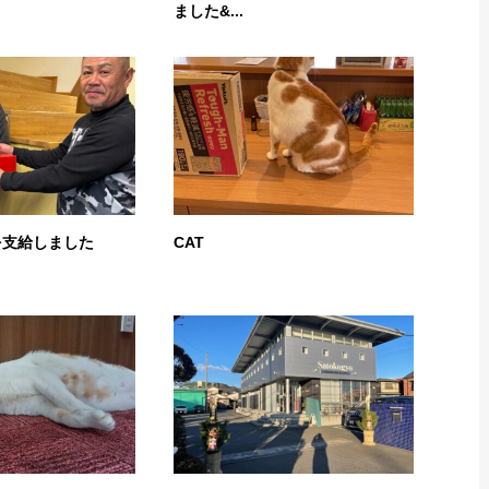
ました&...
を支給しました
CAT