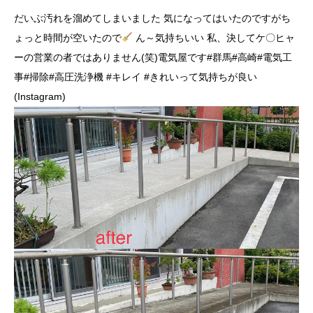
だいぶ汚れを溜めてしまいました 気になってはいたのですがち
ょっと時間が空いたので
ん～気持ちいい
私、決してケ〇ヒャ
ーの営業の者ではありません(笑)電気屋です#群馬#高崎#電気工
事#掃除#高圧洗浄機 #キレイ #きれいって気持ちが良い
(Instagram)